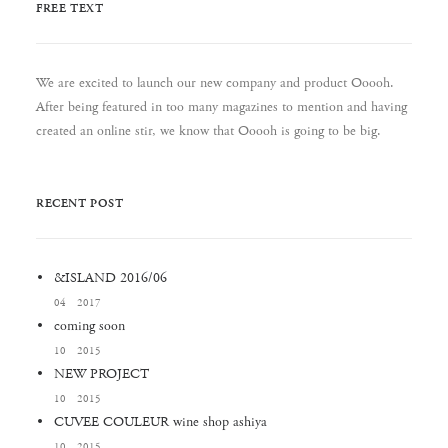
FREE TEXT
We are excited to launch our new company and product Ooooh.
After being featured in too many magazines to mention and having
created an online stir, we know that Ooooh is going to be big.
RECENT POST
&ISLAND 2016/06
04 2017
coming soon
10 2015
NEW PROJECT
10 2015
CUVEE COULEUR wine shop ashiya
10 2015