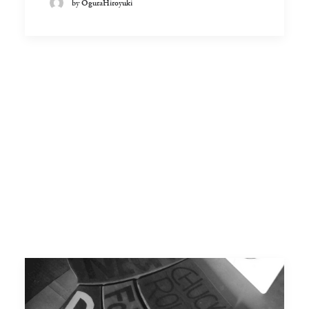
by OguraHiroyuki