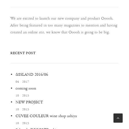
We are excited to launch our new company and product Ooooh.
After being featured in too many magazines to mention and having
created an online stir, we know that Ooooh is going to be big.
RECENT POST
&ISLAND 2016/06
04 2017
coming soon
10 2015
NEW PROJECT
10 2015
CUVEE COULEUR wine shop ashiya
10 2015