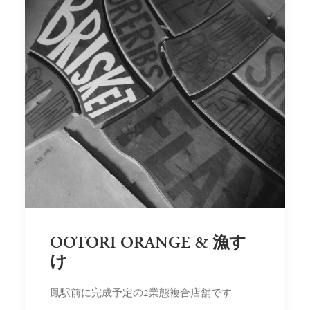
OOTORI ORANGE & 漁す
け
鳳駅前に完成予定の2業態複合店舗です