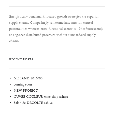
Energistically benchmark focused growth strategies via superior
supply chains. Compellingly reintermediate mission-critical
potentialities whereas cross functional scenarios. Phosfluorescently
re-engineer distributed processes without standardized supply
chains.
RECENT POSTS
&ISLAND 2016/06
coming soon
NEW PROJECT
CUVEE COULEUR wine shop ashiya
Salon de DECOLTE ashiya