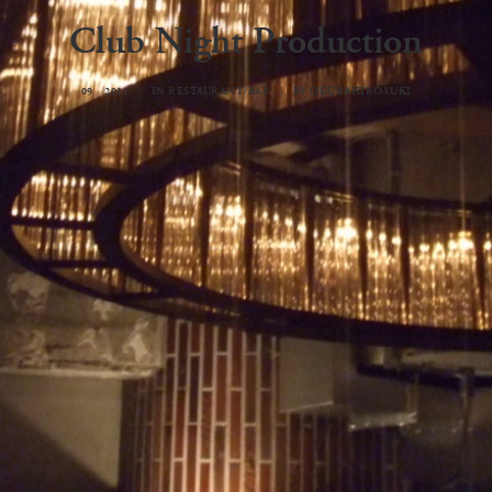
Club Night Production
09 2011
|
IN
RESTAURANT/BAR
|
BY
OGURAHIROYUKI