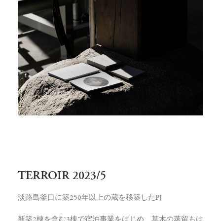
TERROIR 2023/5
淡路島釜口に築250年以上の蔵を移築したPJ
新築2棟を含む3棟で宿泊事業をはじめ、草木の蒸留もは